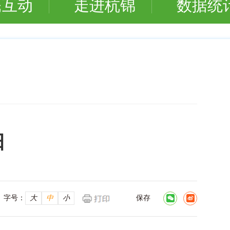
民互动
走进杭锦
数据统
日
字号：
大
中
小
保存