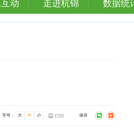
民互动
走进杭锦
数据统
日
字号：
大
中
小
保存