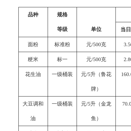
品种
规格
等级
单位
当日
面粉
标准粉
元
/500
克
3.5
粳米
标一
元
/500
克
2.8
花生油
一级桶装
元
/5
升（鲁花
160
.
牌）
大豆调和
一级桶装
元
/5
升（金龙
70.
油
鱼）