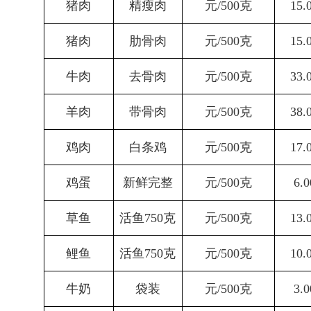
猪肉
精瘦肉
元
/500
克
15.
猪肉
肋骨肉
元
/500
克
15.
牛肉
去骨肉
元
/500
克
33.
羊肉
带骨肉
元
/500
克
38
.
鸡肉
白条鸡
元
/500
克
17
.
鸡蛋
新鲜完整
元
/500
克
6.0
草鱼
活
鱼
750
克
元
/500
克
13
.
鲤鱼
活
鱼
750
克
元
/500
克
10.
牛奶
袋装
元
/500
克
3.0