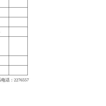
%
系电话：
22
76557