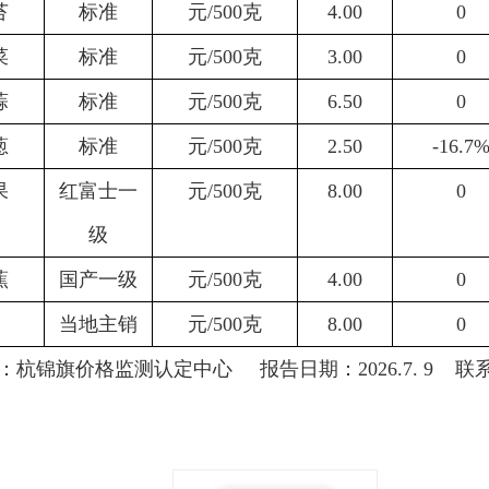
苔
标准
元
/500
克
4.00
0
菜
标准
元
/500
克
3.00
0
蒜
标准
元
/500
克
6.50
0
葱
标准
元
/500
克
2.5
0
-16.7
果
红富士一
元
/500
克
8.00
0
级
蕉
国产一级
元
/500
克
4.00
0
当地主销
元
/500
克
8.00
0
：杭锦旗价格监测认定中心
报告日期：
2026
.7
.
9
联