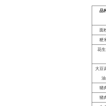
品
面
粳
花生
大豆
油
猪
猪