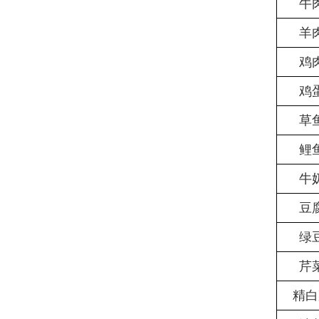
牛
羊
鸡
鸡
草
鲤
牛
豆
绿
芹
精白