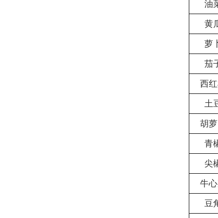
油
黄
萝
茄
西红
土
胡萝
青
尖
牛
心
豆