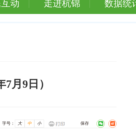
民互动
走进杭锦
数据统
年7月9日）
字号：
大
中
小
保存