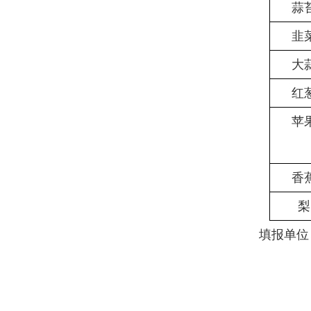
蒜
韭
大
红
苹
香
梨
填报单位