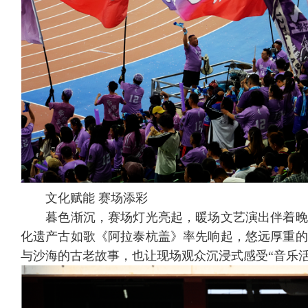
文化赋能 赛场添彩
暮色渐沉，赛场灯光亮起，暖场文艺演出伴着晚
化遗产古如歌《阿拉泰杭盖》率先响起，悠远厚重的
与沙海的古老故事，也让现场观众沉浸式感受“音乐活