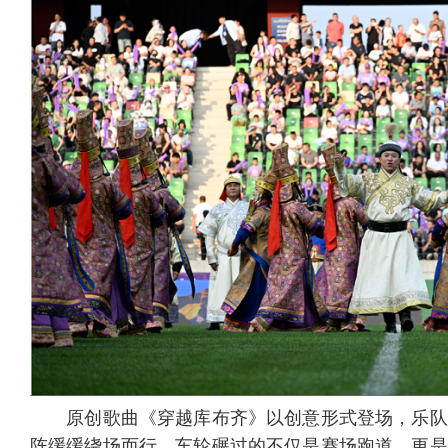
原创歌曲《穿越库布齐》以创意形式登场，乐队
阵缓缓绕场而行，车轮碾过的不仅是赛场跑道，更是