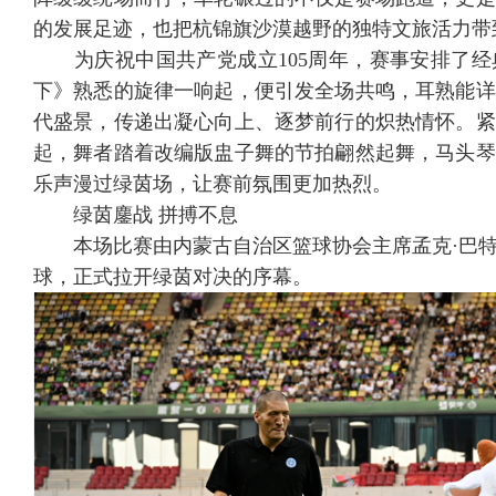
的发展足迹，也把杭锦旗沙漠越野的独特文旅活力带
为庆祝中国共产党成立105周年，赛事安排了经
下》熟悉的旋律一响起，便引发全场共鸣，耳熟能详
代盛景，传递出凝心向上、逐梦前行的炽热情怀。紧
起，舞者踏着改编版盅子舞的节拍翩然起舞，马头琴
乐声漫过绿茵场，让赛前氛围更加热烈。
绿茵鏖战 拼搏不息
本场比赛由内蒙古自治区篮球协会主席孟克·巴特
球，正式拉开绿茵对决的序幕。