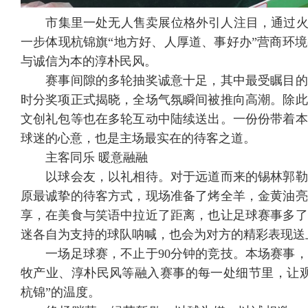
市集里一处无人售卖展位格外引人注目，通过火遍
一步体现杭锦旗“地方好、人厚道、事好办”营商环
与诚信为本的淳朴民风。
赛事间隙的多轮抽奖诚意十足，其中最受瞩目的
时分奖项正式揭晓，全场气氛瞬间被推向高潮。除此
文创礼包等也在多轮互动中陆续送出。一份份带着本
球迷的心意，也是主场最实在的待客之道。
主客同乐 暖意融融
以球会友，以礼相待。对于远道而来的锡林郭勒
原最诚挚的待客方式，现场准备了烤全羊，金黄油亮
享，在美食与笑语中拉近了距离，也让足球赛事多了
迷各自为支持的球队呐喊，也会为对方的精彩表现送
一场足球赛，不止于90分钟的竞技。本场赛事，
牧产业、淳朴民风等融入赛事的每一处细节里，让观
杭锦”的温度。