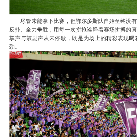
尽管未能拿下比赛，但鄂尔多斯队自始至终没有
反扑、全力争胜，用每一次拼抢诠释着赛场拼搏的真
掌声与鼓励声从未停歇，既是为场上的精彩表现喝
劲。