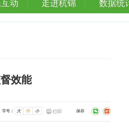
民互动
走进杭锦
数据统
监督效能
字号：
大
中
小
保存